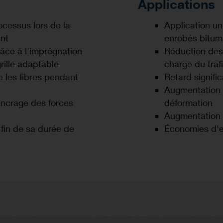
Applications
rocessus lors de la
Application un
ent
enrobés bitum
râce à l'imprégnation
Réduction des 
rille adaptable
charge du traf
 les fibres pendant
Retard signific
Augmentation d
 ancrage des forces
déformation
Augmentation 
a fin de sa durée de
Économies d'en