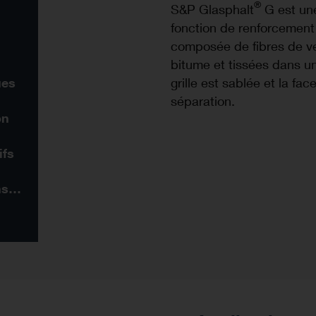
®
S&P Glasphalt
G est un
fonction de renforcement 
composée de fibres de ve
bitume et tissées dans un
grille est sablée et la fac
ues
séparation.
on
ifs
Plus de produits dans ce système