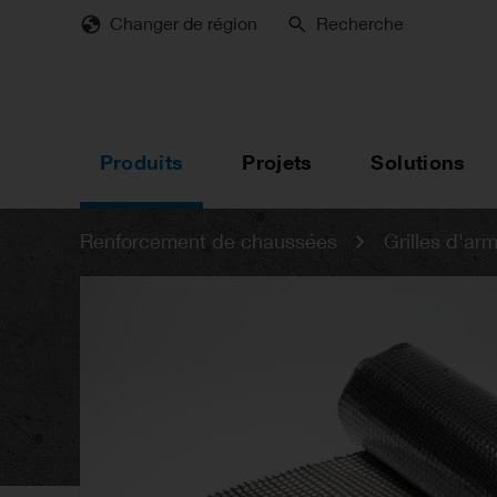
Skip
Changer de région
Recherche
to
main
content
Produits
Projets
Solutions
Renforcement de chaussées
Grilles d'a