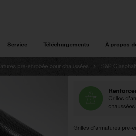
Service
Téléchargements
À propos d
rmatures pré-enrobée pour chaussées
S&P Glasphal
Renforce
Grilles d’a
chaussées
Grilles d'armatures pré-