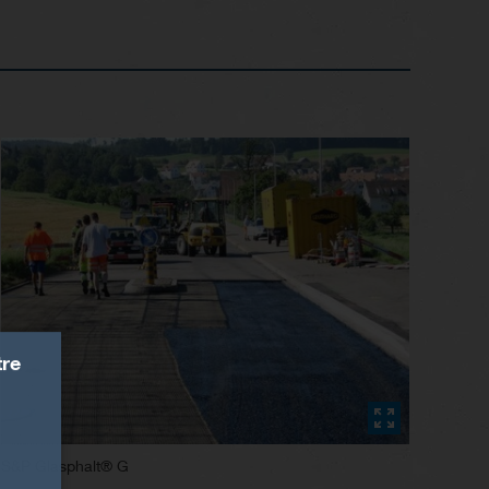
tre
S&P Glasphalt® G