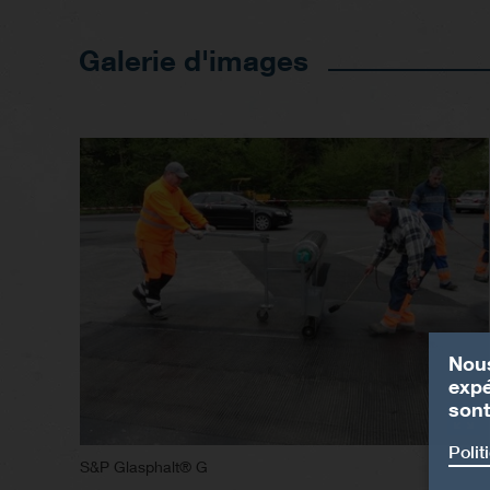
Galerie d'images
Nous
expé
sont
Polit
S&P Glasphalt® G