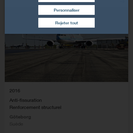
Personnaliser
Retirer le consentement
Rejeter tout
2016
Anti-fissuration
Renforcement structurel
Göteborg
Suède