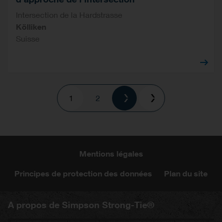
Intersection de la Hardstrasse
Kölliken
Suisse
Pagination
Current
1
Page
2
page
Mentions légales
Principes de protection des données
Plan du site
A propos de Simpson Strong-Tie®