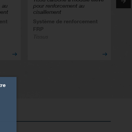
, au
pour renforcement au
Tissu 
Next
ment
cisaillement
bidire
ent
Système de renforcement
Systè
FRP
FRP
Tissus
Tissus
tre