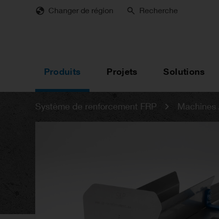
Skip
Changer de région
Recherche
to
main
content
Produits
Projets
Solutions
Système de renforcement FRP
Machines /