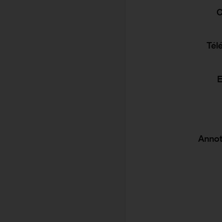
C
Tél
E
Annot