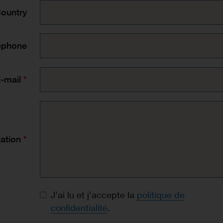
ountry
éphone
-mail
ation
Consentement à la protection des données
J'ai lu et j'accepte la
politique de
confidentialité
.