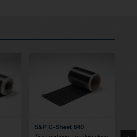
S&P C-Sheet 640
S&P G
S&P G
Tissu carbone à module élevé