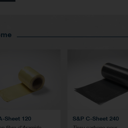
tème
A-Sheet 120
S&P C-Sheet 240
en fibre d'Aramide
Tissu carbone pour