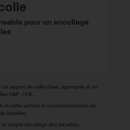
colle
nsable pour un encollage
lles
r un apport de colle dosé, approprié et en
melles S&P CFK.
 et évite surtout la surconsommation de
de lamelles.
 le simple encollage des lamelles.