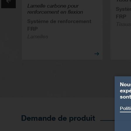
Lamelle carbone pour
Systè
renforcement en flexion
Previous
FRP
Système de renforcement
Tissus
FRP
Lamelles
Nous
expé
sont
Polit
Demande de produit