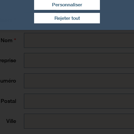
Personnaliser
Retirer le consentement
Rejeter tout
énom
Nom
reprise
numéro
Postal
Ville