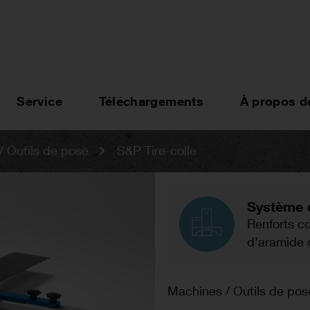
Service
Téléchargements
À propos d
 Outils de pose
S&P Tire-colle
Système 
Renforts c
d’aramide 
Machines / Outils de pos