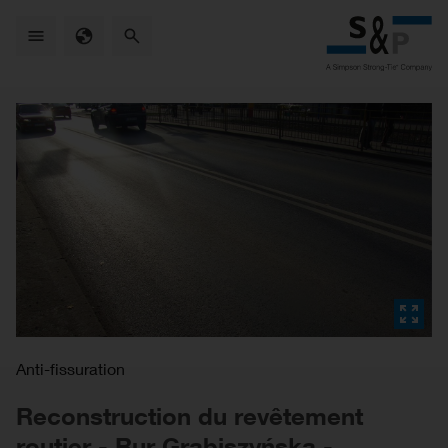
Skip
to
main
content
Anti-fissuration
Reconstruction du revêtement
routier - Rur Grabiszyńska -