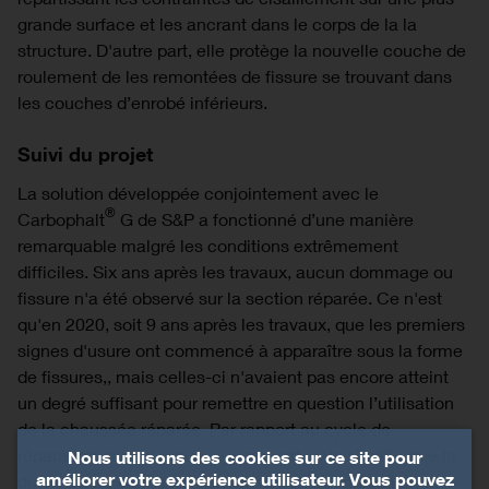
grande surface et les ancrant dans le corps de la la
structure. D'autre part, elle protège la nouvelle couche de
roulement de les remontées de fissure se trouvant dans
les couches d’enrobé inférieurs.
Suivi du projet
La solution développée conjointement avec le
®
Carbophalt
G de S&P a fonctionné d’une manière
remarquable malgré les conditions extrêmement
difficiles. Six ans après les travaux, aucun dommage ou
fissure n'a été observé sur la section réparée. Ce n'est
qu'en 2020, soit 9 ans après les travaux, que les premiers
signes d'usure ont commencé à apparaître sous la forme
de fissures,, mais celles-ci n'avaient pas encore atteint
un degré suffisant pour remettre en question l’utilisation
de la chaussée réparée. Par rapport au cycle de
réparation annuel requis auparavant, cela signifie que la
Nous utilisons des cookies sur ce site pour
améliorer votre expérience utilisateur. Vous pouvez
durée de vie du revêtement en a pu être multipliée au