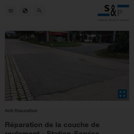
Skip
to
main
content
Anti-fissuration
Réparation de la couche de
roulement - Station-Service